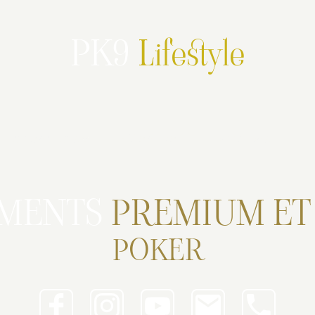
PK9
Lifestyle
Partenariats
PK9 en live
Promotions
EMENTS
PREMIUM E
POKER