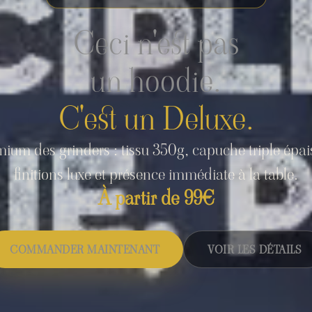
Ceci n'est pas
un hoodie.
C'est un Deluxe.
ium des grinders : tissu 350g, capuche triple épai
finitions luxe et présence immédiate à la table.
À partir de 99€
COMMANDER MAINTENANT
VOIR LES DÉTAILS