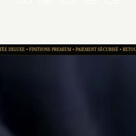
ITÉE DELUXE • FINITIONS PREMIUM • PAIEMENT SÉCURISÉ • RETOU