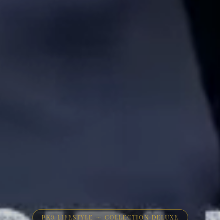
PK9 LIFESTYLE — COLLECTION DELUXE