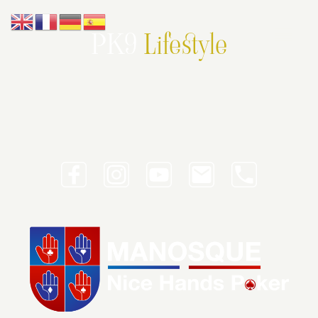
PK9
Lifestyle