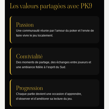
Les valeurs partagées avec PK9
Passion
Une communauté réunie par l’amour du poker et l’envie de
faire vivre le jeu localement.
Convivialité
Des moments de partage, des échanges entre joueurs et
une ambiance fidèle à l’esprit du Sud.
Progression
Chaque partie devient une occasion d’apprendre,
d’observer et d’améliorer sa lecture du jeu.