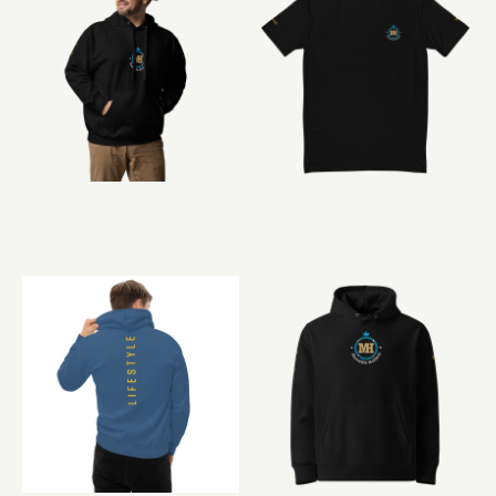
Mid Hoodie PK9 × Marseille Hold’em – Édition Partenaire
|
00590
Tee-shirt Ajusté Homme PK9 × Marseille Hold’em – Édition Partenaire
96,00 €
50,00 €