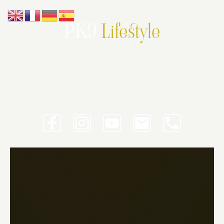
PK9
Lifestyle