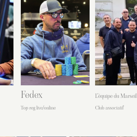
Fedex
L'équipe du Marsei
Top reg live/online
Club associatif