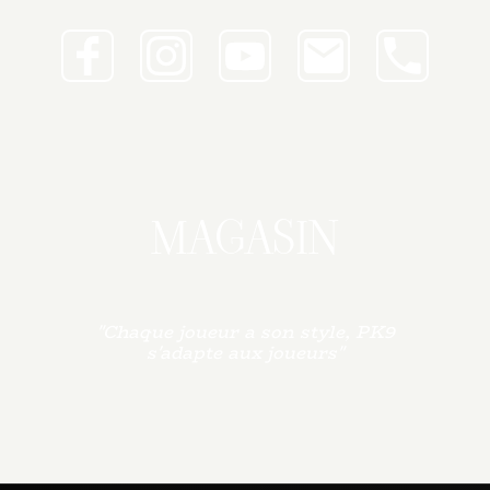
MAGASIN
"Chaque joueur a son style, PK9
s'adapte aux joueurs"