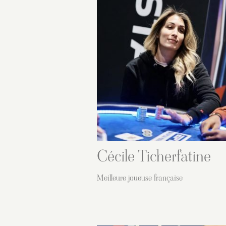
Cécile Ticherfatine
Meilleure joueuse française