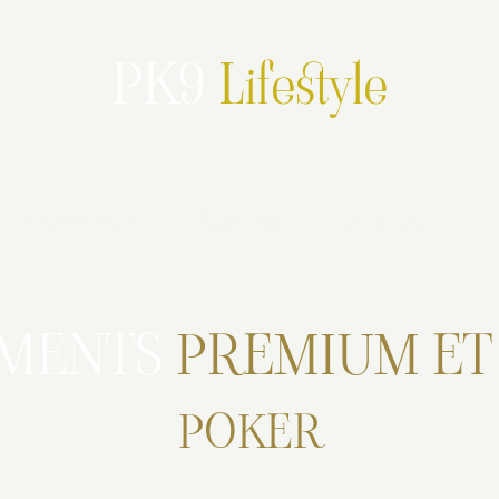
PK9
Lifestyle
Partenariats
PK9 en live
Promotions
EMENTS
PREMIUM E
POKER