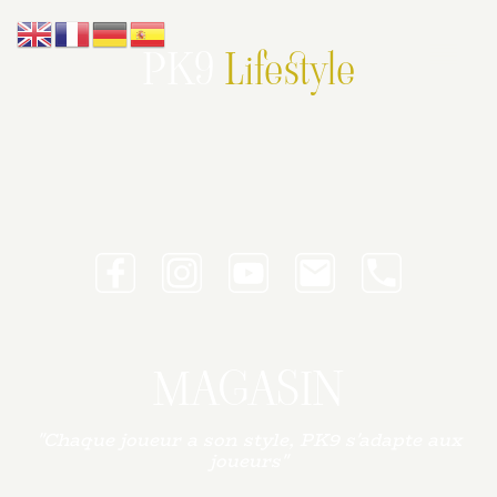
PK9
Lifestyle
MAGASIN
"Chaque joueur a son style, PK9 s'adapte aux
joueurs"