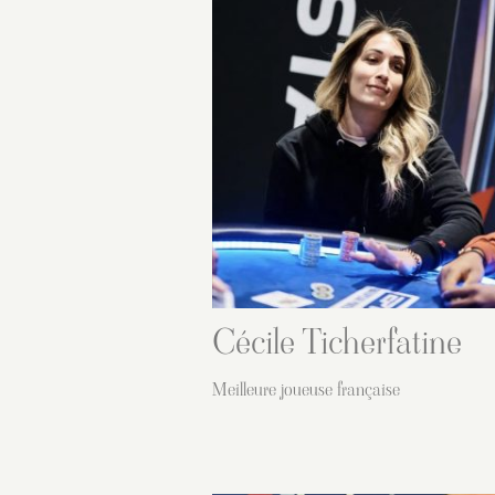
Cécile Ticherfatine
Meilleure joueuse française