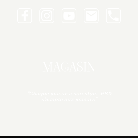
MAGASIN
"Chaque joueur a son style, PK9
s'adapte aux joueurs"