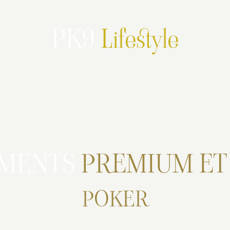
PK9
Lifestyle
Partenariats
PK9 en live
Promotions
EMENTS
PREMIUM E
POKER