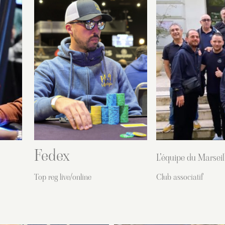
Fedex
L'équipe du Marsei
Top reg live/online
Club associatif