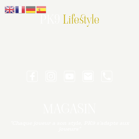
PK9
Lifestyle
MAGASIN
"Chaque joueur a son style, PK9 s'adapte aux
joueurs"