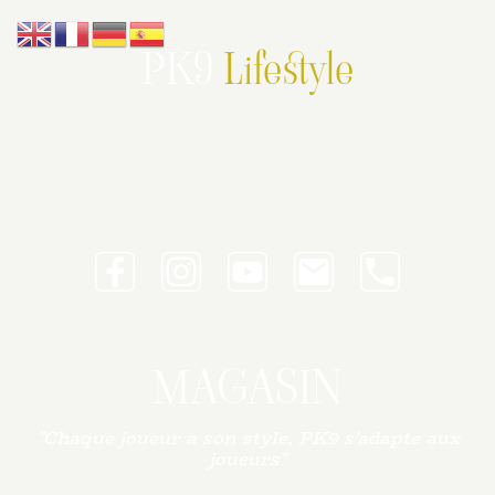
PK9
Lifestyle
MAGASIN
"Chaque joueur a son style, PK9 s'adapte aux
joueurs"