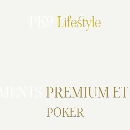
PK9
Lifestyle
Partenariats
PK9 en live
Promotions
EMENTS
PREMIUM E
POKER