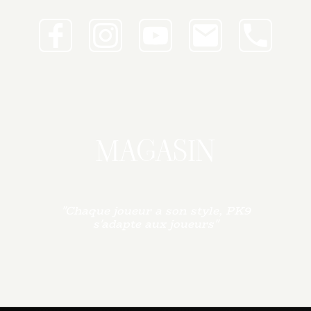
MAGASIN
"Chaque joueur a son style, PK9
s'adapte aux joueurs"