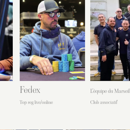
Fedex
L'équipe du Marsei
Top reg live/online
Club associatif