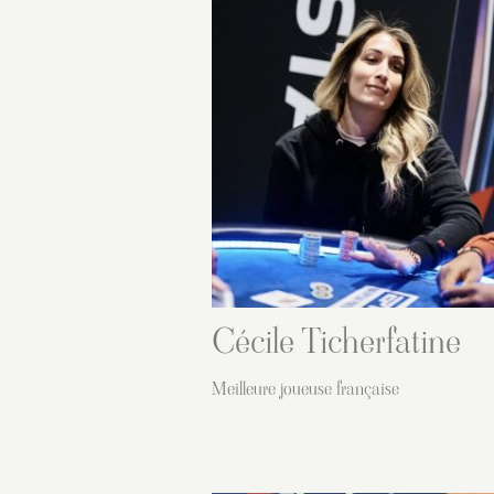
Cécile Ticherfatine
Meilleure joueuse française