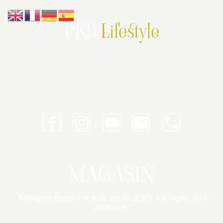
PK9
Lifestyle
MAGASIN
"Chaque joueur a son style, PK9 s'adapte aux
joueurs"