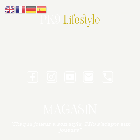
PK9
Lifestyle
MAGASIN
"Chaque joueur a son style, PK9 s'adapte aux
joueurs"