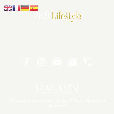
PK9
Lifestyle
MAGASIN
"Chaque joueur a son style, PK9 s'adapte aux
joueurs"