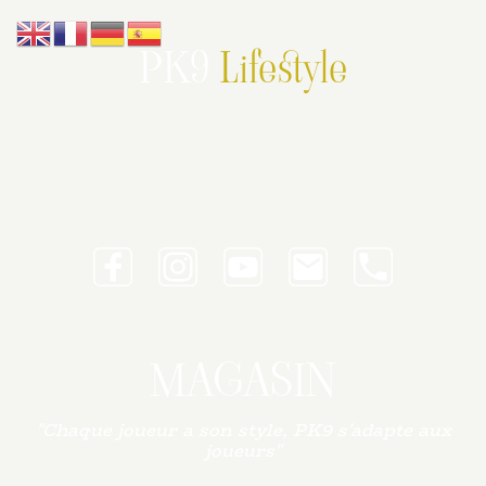
PK9
Lifestyle
MAGASIN
"Chaque joueur a son style, PK9 s'adapte aux
joueurs"