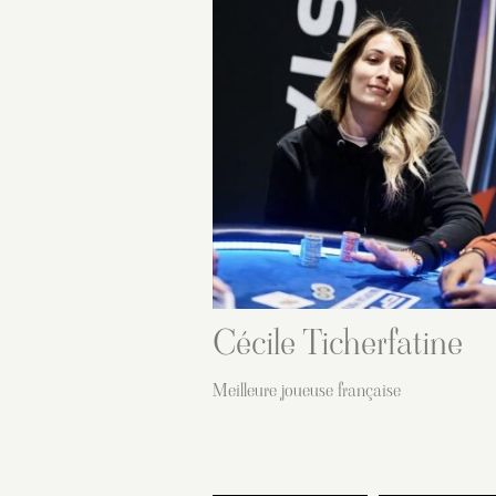
Cécile Ticherfatine
Meilleure joueuse française