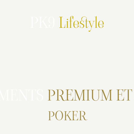
PK9
Lifestyle
Partenariats
PK9 en live
Promotions
EMENTS
PREMIUM E
POKER