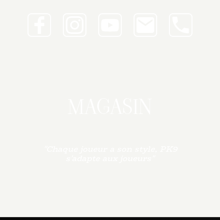
MAGASIN
"Chaque joueur a son style, PK9
s'adapte aux joueurs"