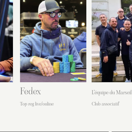
Fedex
L'équipe du Marsei
Top reg live/online
Club associatif