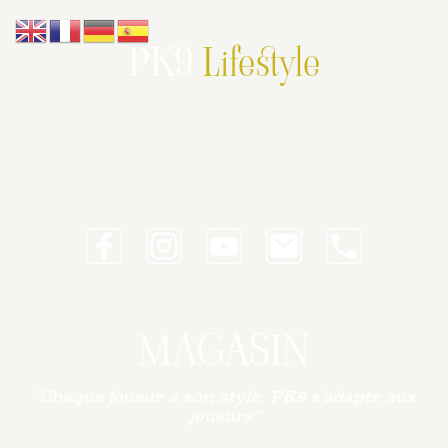
PK9
Lifestyle
MAGASIN
"Chaque joueur a son style, PK9 s'adapte aux
joueurs"