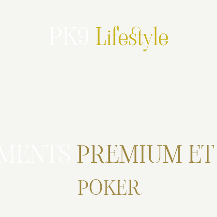
PK9
Lifestyle
Partenariats
PK9 en live
Promotions
EMENTS
PREMIUM E
POKER