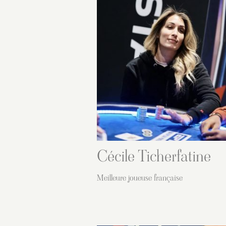
Cécile Ticherfatine
Meilleure joueuse française