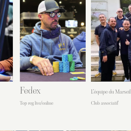
Fedex
L'équipe du Marsei
Top reg live/online
Club associatif