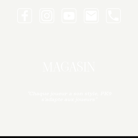
MAGASIN
"Chaque joueur a son style, PK9
s'adapte aux joueurs"