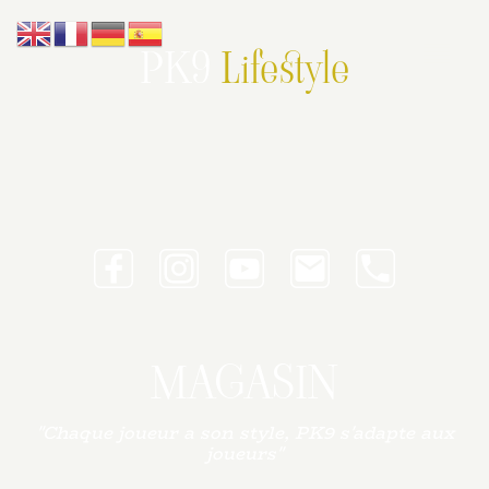
PK9
Lifestyle
MAGASIN
"Chaque joueur a son style, PK9 s'adapte aux
joueurs"